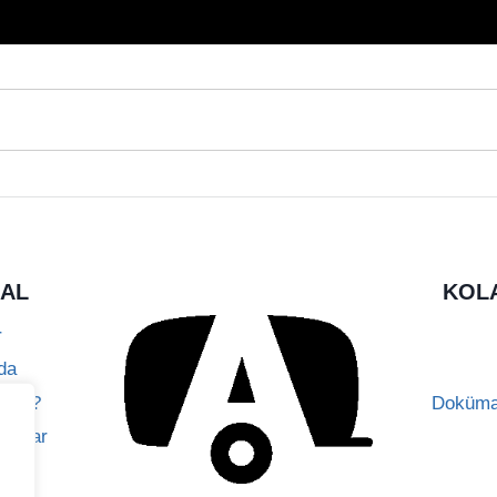
AL
KOLA
r
da
ream?
Doküman
orular