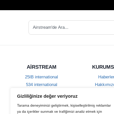
AIRSTREAM
KURUMS
25IB international
Haberle
534 international
Hakkımız
684 international
Neden Airst
Gizliliğinize değer veriyoruz
Sık Sorulan S
Tarama deneyiminizi geliştirmek, kişiselleştirilmiş reklamlar
Tarihçe
ya da içerikler sunmak ve trafiğimizi analiz etmek için