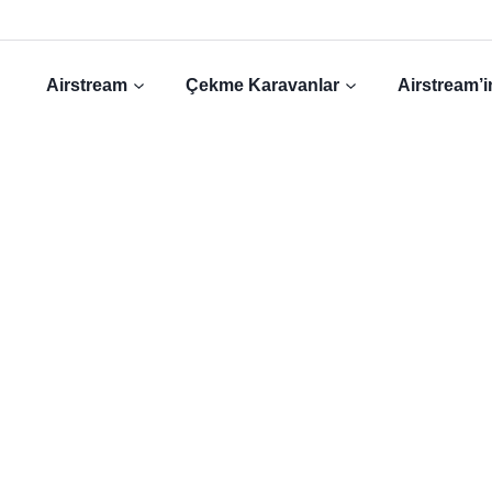
Airstream
Çekme Karavanlar
Airstream’in
Galeri
Bize Ulaşın!